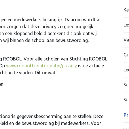
Ke
ngen en medewerkers belangrijk. Daarom wordt al
Le
oor zorgen dat deze privacy zo goed mogelijk
n een kloppend beleid betekent dit ook dat wij
Va
n wij binnen de school aan bewustwording.
Gr
ng ROOBOL. Voor alle scholen van Stichting ROOBOL
 Op
www.roobol.frl/informatie/privacy
is de actuele
Le
chting te vinden. Dit omvat:
en
Sc
Sc
Pr
ctionaris gegevensbescherming aan te stellen. Deze
beleid en de bewustwording bij medewerkers. Voor