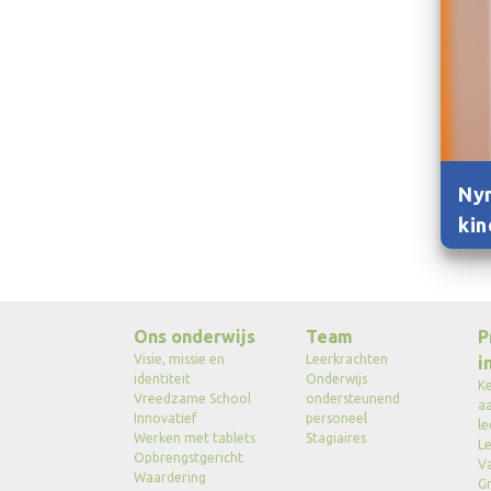
Nyn
kin
Ons onderwijs
Team
P
Visie, missie en
Leerkrachten
i
identiteit
Onderwijs
K
Vreedzame School
ondersteunend
a
Innovatief
personeel
le
Werken met tablets
Stagiaires
Le
Opbrengstgericht
V
Waardering
G