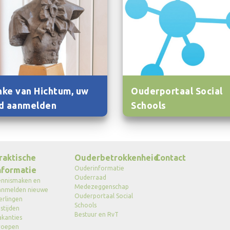
ke van Hichtum, uw
Ouderportaal Social
d aanmelden
Schools
raktische
Ouderbetrokkenheid
Contact
Ouderinformatie
nformatie
Ouderraad
ennismaken en
Medezeggenschap
anmelden nieuwe
Ouderportaal Social
erlingen
Schools
stijden
Bestuur en RvT
akanties
roepen