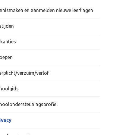
nnismaken en aanmelden nieuwe leerlingen
stijden
kanties
oepen
erplicht/verzuim/verlof
hoolgids
hoolondersteuningsprofiel
ivacy