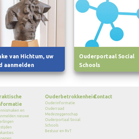
ke van Hichtum, uw
Ouderportaal Social
d aanmelden
Schools
raktische
Ouderbetrokkenheid
Contact
Ouderinformatie
nformatie
Ouderraad
ennismaken en
Medezeggenschap
anmelden nieuwe
Ouderportaal Social
erlingen
Schools
stijden
Bestuur en RvT
akanties
roepen