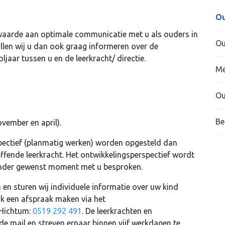
Ou
waarde aan optimale communicatie met u als ouders in
Ou
llen wij u dan ook graag informeren over de
ar tussen u en de leerkracht/ directie.
Me
Ou
Be
vember en april).
pectief (planmatig werken) worden opgesteld dan
fende leerkracht. Het ontwikkelingsperspectief wordt
ander gewenst moment met u besproken.
n sturen wij individuele informatie over uw kind
ok een afspraak maken via het
 Hichtum:
0519 292 491
. De leerkrachten en
e mail en streven ernaar binnen vijf werkdagen te