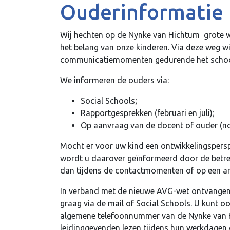
Ouderinformatie
Wij hechten op de Nynke van Hichtum grote 
het belang van onze kinderen. Via deze weg wi
communicatiemomenten gedurende het schoolja
We informeren de ouders via:
Social Schools;
Rapportgesprekken (februari en juli);
Op aanvraag van de docent of ouder (no
Mocht er voor uw kind een ontwikkelingspers
wordt u daarover geïnformeerd door de betref
dan tijdens de contactmomenten of op een 
In verband met de nieuwe AVG-wet ontvangen e
graag via de mail of Social Schools. U kunt o
algemene telefoonnummer van de Nynke van
leidinggevenden lezen tijdens hun werkdagen d