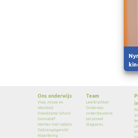
Nyn
kin
Ons onderwijs
Team
P
Visie, missie en
Leerkrachten
i
identiteit
Onderwijs
K
Vreedzame School
ondersteunend
a
Innovatief
personeel
le
Werken met tablets
Stagiaires
Le
Opbrengstgericht
V
Waardering
G