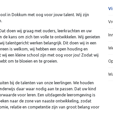
Vi
ool in Dokkum met oog voor jouw talent. Wij zijn
n.
Vr
. Dat doen wij graag met ouders, leerkrachten en uw
In
en de kans om zich ten volle te ontwikkelen. Wij genieten
j talentgericht werken belangrijk. Dit doen wij in een
We
ereen is welkom, wij hebben een open houding en
t wij een kleine school zijn met oog voor jou! Zodat wij
hebt om te bloeien en te groeien.
Op
Wa
luiten bij de talenten van onze leerlingen. We houden
onderwijs daar waar nodig aan te passen. Dat uw kind
voorwaarde voor leren. Een uitdagende leeromgeving is
oeken naar de zone van naaste ontwikkeling, zodat
mie, relatie en competentie zijn van groot belang voor