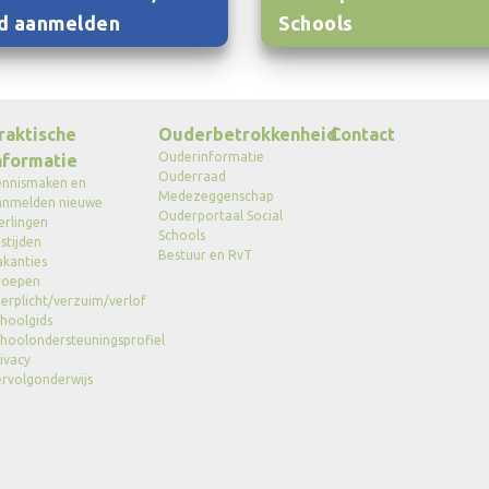
d aanmelden
Schools
raktische
Ouderbetrokkenheid
Contact
Ouderinformatie
nformatie
Ouderraad
ennismaken en
Medezeggenschap
anmelden nieuwe
Ouderportaal Social
erlingen
Schools
stijden
Bestuur en RvT
akanties
roepen
erplicht/verzuim/verlof
hoolgids
hoolondersteuningsprofiel
ivacy
rvolgonderwijs