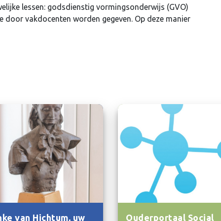
elijke lessen: godsdienstig vormingsonderwijs (GVO)
ie door vakdocenten worden gegeven. Op deze manier
ke van Hichtum, uw
Ouderportaal Social