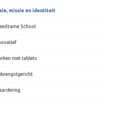
sie, missie en identiteit
eedzame School
novatief
rken met tablets
brengstgericht
ardering