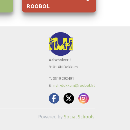
ROOBOL
Aalscholver 2
9101 XN Dokkum
T: 0519 292491
E:
nvh-dokkum@roobol.frl
Powered by
Social Schools