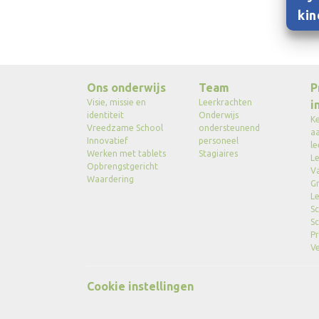
kin
Ons onderwijs
Team
P
Visie, missie en
Leerkrachten
i
identiteit
Onderwijs
K
Vreedzame School
ondersteunend
a
Innovatief
personeel
le
Werken met tablets
Stagiaires
Le
Opbrengstgericht
V
Waardering
G
Le
Sc
Sc
Pr
Ve
Cookie instellingen